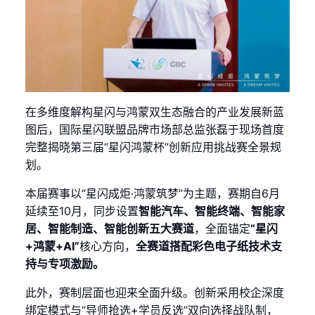
在多维度解构星闪与鸿蒙双生态融合的产业发展新蓝
图后，国际星闪联盟品牌市场部总监张磊于现场首度
完整揭晓第三届“星闪鸿蒙杯”创新应用挑战赛全景规
划。
本届赛事以“星闪成炬·鸿蒙筑梦”为主题，赛期自6月
延续至10月，同步设置
智能汽车、智能终端、智能家
居、智能制造、智能创新五大赛道
，全面锚定
“星闪
+鸿蒙+AI”
核心方向，
全赛道搭配彩色电子纸技术支
持与专项激励。
此外，赛制层面也迎来全面升级。创新采用校企深度
绑定模式与“导师抢选+学员反选”双向选择战队制，