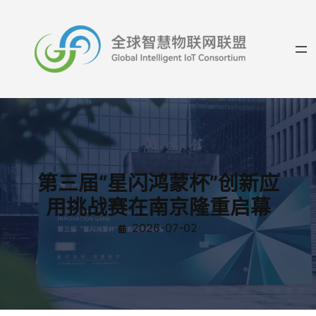
跳
至
内
容
第三届“星闪鸿蒙杯”创新应
用挑战赛在南京隆重启幕
2026-07-02