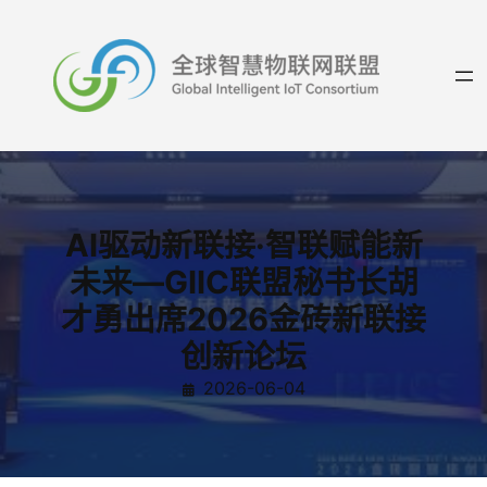
跳
至
内
容
AI驱动新联接·智联赋能新
未来—GIIC联盟秘书长胡
才勇出席2026金砖新联接
创新论坛
2026-06-04