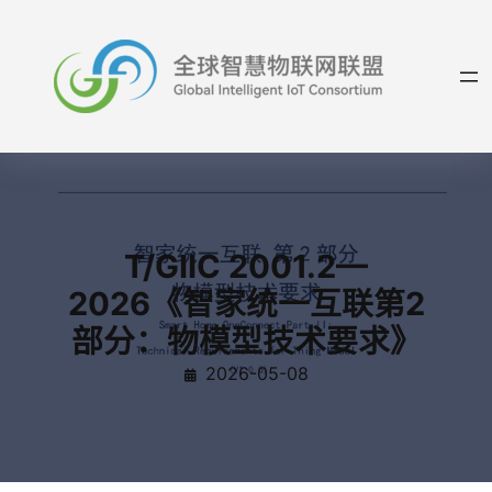
跳
至
内
容
T/GIIC 2001.2—
2026《智家统一互联第2
部分：物模型技术要求》
2026-05-08