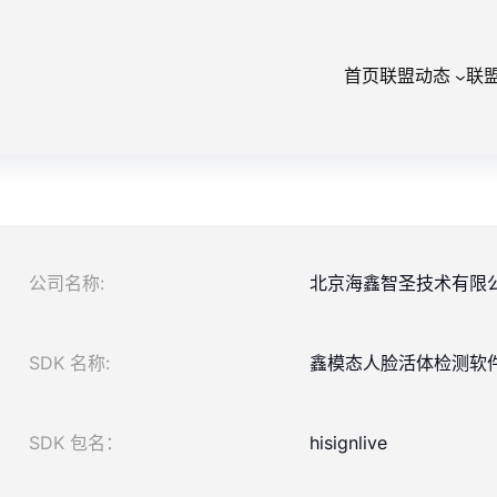
首页
联盟动态
联
公司名称:
北京海鑫智圣技术有限
SDK 名称:
鑫模态人脸活体检测软件（
SDK 包名：
hisignlive