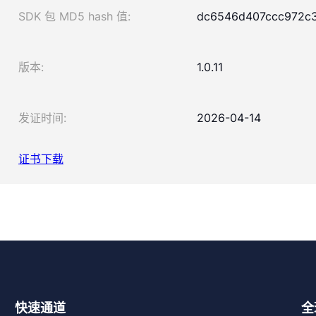
SDK 包 MD5 hash 值:
dc6546d407ccc972c
版本:
1.0.11
发证时间:
2026-04-14
证书下载
快速通道
全