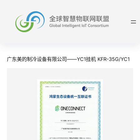
跳
至
内
容
广东美的制冷设备有限公司——YC1挂机 KFR-35G/YC1