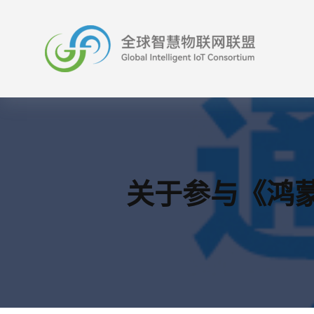
跳
至
内
容
关于参与《鸿蒙