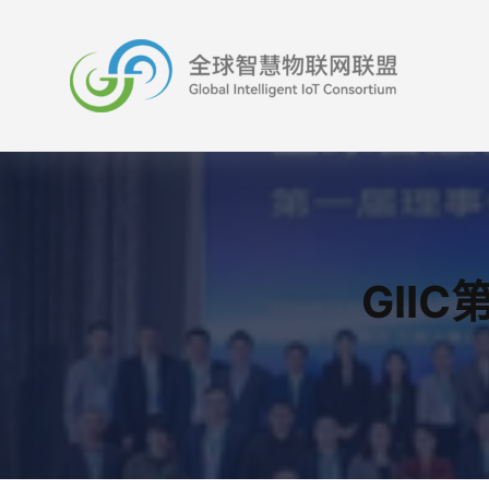
跳
至
内
容
GII