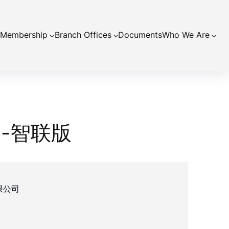
Membership
Branch Offices
Documents
Who We Are
-智联版
限公司